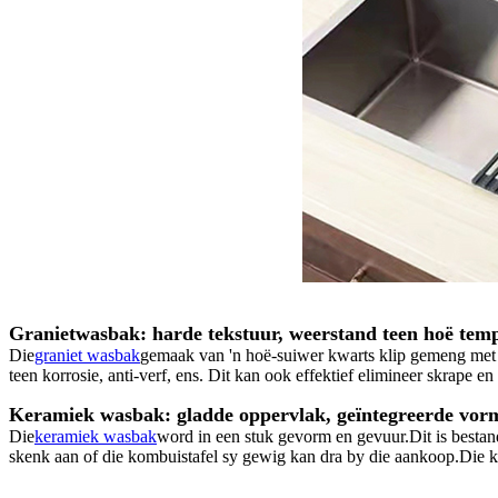
Granietwasbak: harde tekstuur, weerstand teen hoë tem
Die
graniet wasbak
gemaak van 'n hoë-suiwer kwarts klip gemeng met '
teen korrosie, anti-verf, ens. Dit kan ook effektief elimineer skrape en
Keramiek wasbak: gladde oppervlak, geïntegreerde vor
Die
keramiek wasbak
word in een stuk gevorm en gevuur.Dit is bestan
skenk aan of die kombuistafel sy gewig kan dra by die aankoop.Die ke