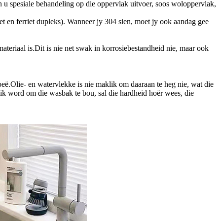
an u spesiale behandeling op die oppervlak uitvoer, soos woloppervlak,
iet en ferriet dupleks). Wanneer jy 304 sien, moet jy ook aandag gee
ateriaal is.Dit is nie net swak in korrosiebestandheid nie, maar ook
oeë.Olie- en watervlekke is nie maklik om daaraan te heg nie, wat die
ik word om die wasbak te bou, sal die hardheid hoër wees, die