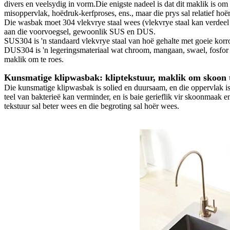
divers en veelsydig in vorm.Die enigste nadeel is dat dit maklik is o
misoppervlak, hoëdruk-kerfproses, ens., maar die prys sal relatief hoë
Die wasbak moet 304 vlekvrye staal wees (vlekvrye staal kan verdeel wo
aan die voorvoegsel, gewoonlik SUS en DUS.
SUS304 is 'n standaard vlekvrye staal van hoë gehalte met goeie korr
DUS304 is 'n legeringsmateriaal wat chroom, mangaan, swael, fosfor en
maklik om te roes.
Kunsmatige klipwasbak: kliptekstuur, maklik om skoon
Die kunsmatige klipwasbak is solied en duursaam, en die oppervlak is 
teel van bakterieë kan verminder, en is baie gerieflik vir skoonmaak
tekstuur sal beter wees en die begroting sal hoër wees.