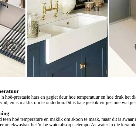
peratuur
n hoë-prestasie hars en gegiet deur hoë temperatuur en hoë druk het d
 vuil, en is maklik om te onderhou.Dit is baie geskik vir gesinne wat gere
ming
d teen hoë temperature en maklik om skoon te maak, maar dit is swaar e
ramiekwasbak het 'n lae waterabsorpsietempo.As water in die keramiek i