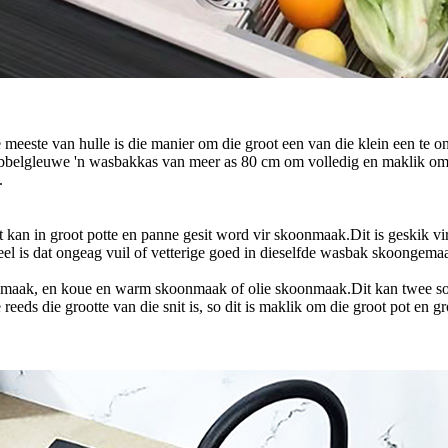
e meeste van hulle is die manier om die groot een van die klein een te 
dubbelgleuwe 'n wasbakkas van meer as 80 cm om volledig en maklik om t
.
t kan in groot potte en panne gesit word vir skoonmaak.Dit is geskik 
el is dat ongeag vuil of vetterige goed in dieselfde wasbak skoongem
nmaak, en koue en warm skoonmaak of olie skoonmaak.Dit kan twee soort
eeds die grootte van die snit is, so dit is maklik om die groot pot en g
.