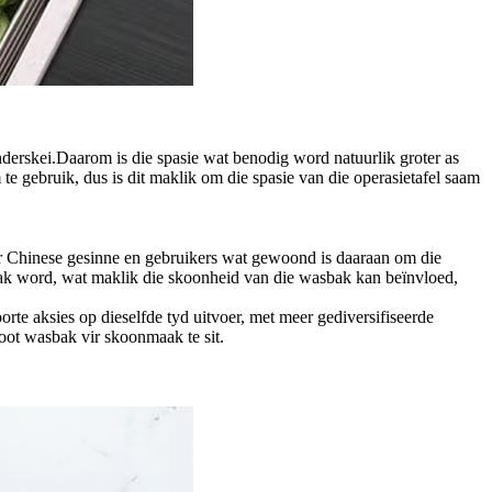
onderskei.Daarom is die spasie wat benodig word natuurlik groter as
e gebruik, dus is dit maklik om die spasie van die operasietafel saam
vir Chinese gesinne en gebruikers wat gewoond is daaraan om die
aak word, wat maklik die skoonheid van die wasbak kan beïnvloed,
e aksies op dieselfde tyd uitvoer, met meer gediversifiseerde
root wasbak vir skoonmaak te sit.