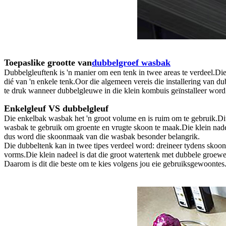
Toepaslike grootte van
dubbelgroef wasbak
Dubbelgleuftenk is 'n manier om een ​​tenk in twee areas te verdeel.Di
dié van 'n enkele tenk.Oor die algemeen vereis die installering van 
te druk wanneer dubbelgleuwe in die klein kombuis geïnstalleer word
Enkelgleuf VS dubbelgleuf
Die enkelbak wasbak het 'n groot volume en is ruim om te gebruik.Di
wasbak te gebruik om groente en vrugte skoon te maak.Die klein nade
dus word die skoonmaak van die wasbak besonder belangrik.
Die dubbeltenk kan in twee tipes verdeel word: dreineer tydens skoo
vorms.Die klein nadeel is dat die groot watertenk met dubbele groewe r
Daarom is dit die beste om te kies volgens jou eie gebruiksgewoontes