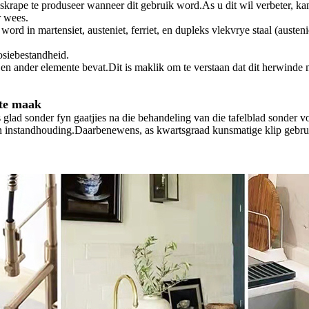
m skrape te produseer wanneer dit gebruik word.As u dit wil verbeter, k
r wees.
rd in martensiet, austeniet, ferriet, en dupleks vlekvrye staal (austen
osiebestandheid.
 ander elemente bevat.Dit is maklik om te verstaan ​​dat dit herwinde m
 te maak
glad sonder fyn gaatjies na die behandeling van die tafelblad sonder v
 en instandhouding.Daarbenewens, as kwartsgraad kunsmatige klip gebru